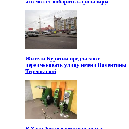
что может побороть коронавирус
Жители Бурятии предлагают
переименовать улицу имени Валентины
Терешковой
В Улан-Удэ неизвестные ночью