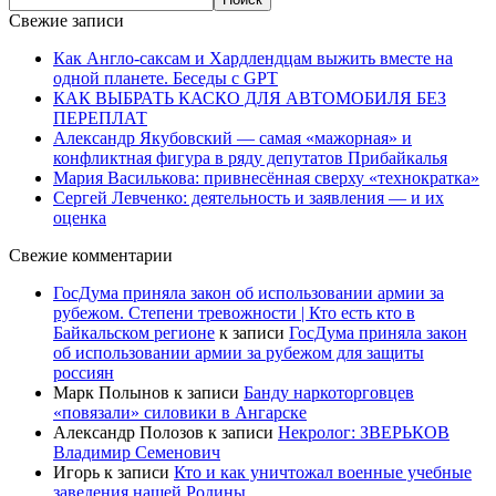
Свежие записи
Как Англо-саксам и Хардлендцам выжить вместе на
одной планете. Беседы с GPT
КАК ВЫБРАТЬ КАСКО ДЛЯ АВТОМОБИЛЯ БЕЗ
ПЕРЕПЛАТ
Александр Якубовский — самая «мажорная» и
конфликтная фигура в ряду депутатов Прибайкалья
Мария Василькова: привнесённая сверху «технократка»
Сергей Левченко: деятельность и заявления — и их
оценка
Свежие комментарии
ГосДума приняла закон об использовании армии за
рубежом. Степени тревожности | Кто есть кто в
Байкальском регионе
к записи
ГосДума приняла закон
об использовании армии за рубежом для защиты
россиян
Марк Полынов
к записи
Банду наркоторговцев
«повязали» силовики в Ангарске
Александр Полозов
к записи
Некролог: ЗВЕРЬКОВ
Владимир Семенович
Игорь
к записи
Кто и как уничтожал военные учебные
заведения нашей Родины