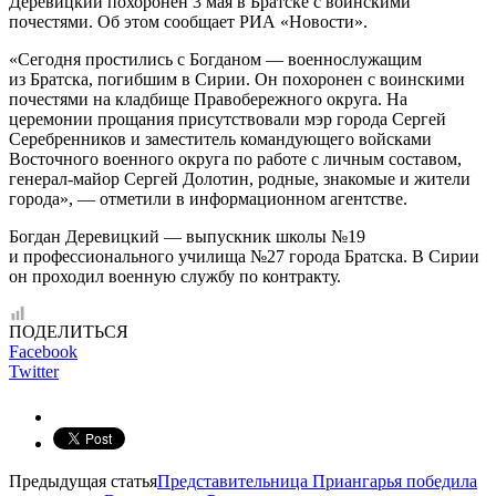
Деревицкий похоронен 3 мая в Братске с воинскими
почестями. Об этом сообщает РИА «Новости».
«Сегодня простились с Богданом — военнослужащим
из Братска, погибшим в Сирии. Он похоронен с воинскими
почестями на кладбище Правобережного округа. На
церемонии прощания присутствовали мэр города Сергей
Серебренников и заместитель командующего войсками
Восточного военного округа по работе с личным составом,
генерал-майор Сергей Долотин, родные, знакомые и жители
города», — отметили в информационном агентстве.
Богдан Деревицкий — выпускник школы №19
и профессионального училища №27 города Братска. В Сирии
он проходил военную службу по контракту.
ПОДЕЛИТЬСЯ
Facebook
Twitter
Предыдущая статья
Представительница Приангарья победила