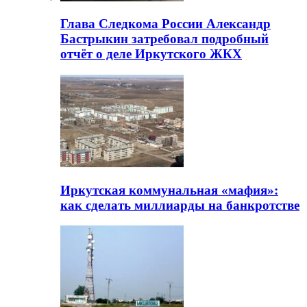
Глава Следкома России Александр
Бастрыкин затребовал подробный
отчёт о деле Иркутского ЖКХ
Иркутская коммунальная «мафия»:
как сделать миллиарды на банкротстве