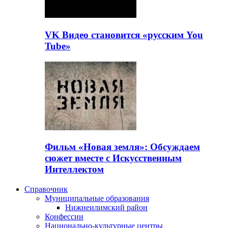
VK Видео становится «русским You
Tube»
Фильм «Новая земля»: Обсуждаем
сюжет вместе с Искусственным
Интеллектом
Справочник
Муниципальные образования
Нижнеилимский район
Конфессии
Национально-культурные центры