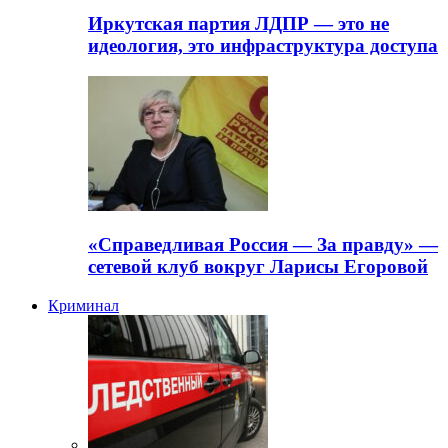
Иркутская партия ЛДПР — это не
идеология, это инфраструктура доступа
«Справедливая Россия — За правду» —
сетевой клуб вокруг Ларисы Егоровой
Криминал