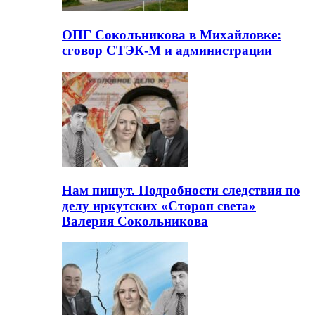
ОПГ Сокольникова в Михайловке:
сговор СТЭК-М и администрации
Нам пишут. Подробности следствия по
делу иркутских «Сторон света»
Валерия Сокольникова