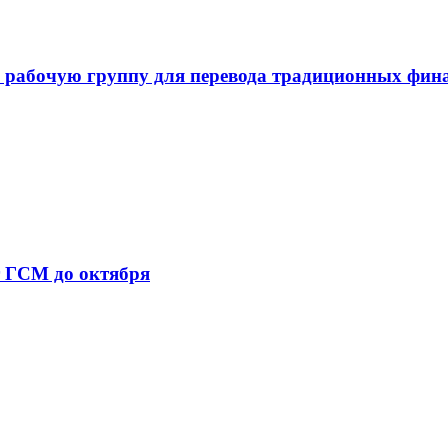
 рабочую группу для перевода традиционных фин
т ГСМ до октября