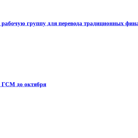
 рабочую группу для перевода традиционных фин
т ГСМ до октября