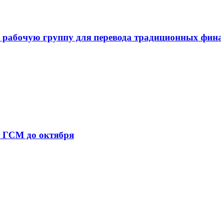
 рабочую группу для перевода традиционных фин
т ГСМ до октября