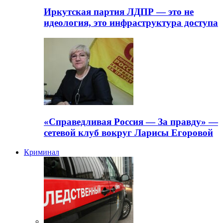
Иркутская партия ЛДПР — это не
идеология, это инфраструктура доступа
«Справедливая Россия — За правду» —
сетевой клуб вокруг Ларисы Егоровой
Криминал