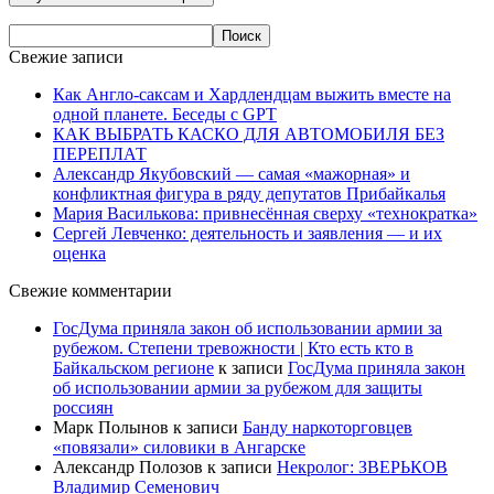
Свежие записи
Как Англо-саксам и Хардлендцам выжить вместе на
одной планете. Беседы с GPT
КАК ВЫБРАТЬ КАСКО ДЛЯ АВТОМОБИЛЯ БЕЗ
ПЕРЕПЛАТ
Александр Якубовский — самая «мажорная» и
конфликтная фигура в ряду депутатов Прибайкалья
Мария Василькова: привнесённая сверху «технократка»
Сергей Левченко: деятельность и заявления — и их
оценка
Свежие комментарии
ГосДума приняла закон об использовании армии за
рубежом. Степени тревожности | Кто есть кто в
Байкальском регионе
к записи
ГосДума приняла закон
об использовании армии за рубежом для защиты
россиян
Марк Полынов
к записи
Банду наркоторговцев
«повязали» силовики в Ангарске
Александр Полозов
к записи
Некролог: ЗВЕРЬКОВ
Владимир Семенович