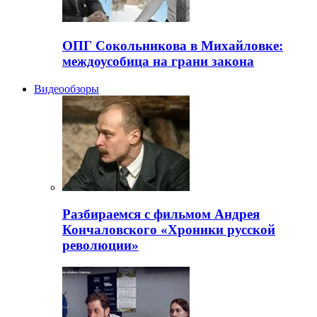
ОПГ Сокольникова в Михайловке:
междоусобица на грани закона
Видеообзоры
Разбираемся с фильмом Андрея
Кончаловского «Хроники русской
революции»