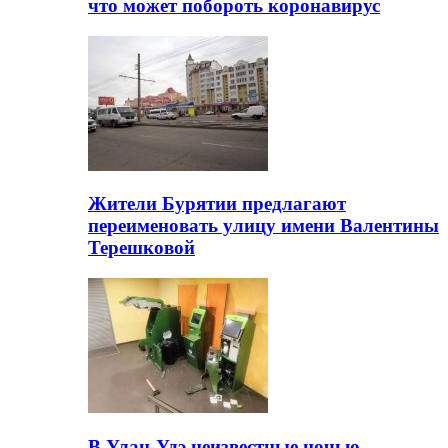
что может побороть коронавирус
Жители Бурятии предлагают
переименовать улицу имени Валентины
Терешковой
В Улан-Удэ неизвестные ночью