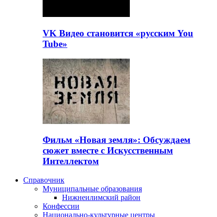
VK Видео становится «русским You
Tube»
Фильм «Новая земля»: Обсуждаем
сюжет вместе с Искусственным
Интеллектом
Справочник
Муниципальные образования
Нижнеилимский район
Конфессии
Национально-культурные центры