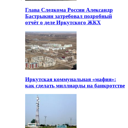
Глава Следкома России Александр
Бастрыкин затребовал подробный
отчёт о деле Иркутского ЖКХ
Иркутская коммунальная «мафия»:
как сделать миллиарды на банкротстве