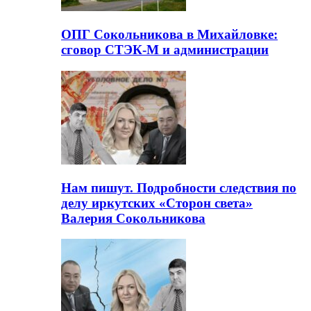
ОПГ Сокольникова в Михайловке:
сговор СТЭК-М и администрации
Нам пишут. Подробности следствия по
делу иркутских «Сторон света»
Валерия Сокольникова