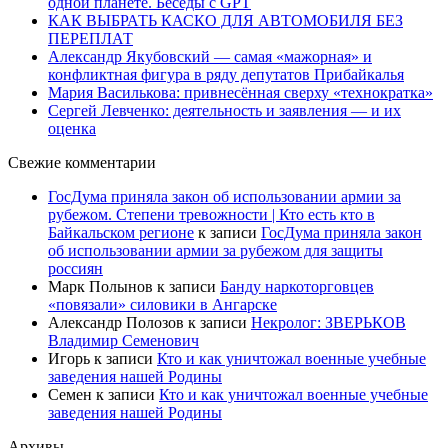
одной планете. Беседы с GPT
КАК ВЫБРАТЬ КАСКО ДЛЯ АВТОМОБИЛЯ БЕЗ
ПЕРЕПЛАТ
Александр Якубовский — самая «мажорная» и
конфликтная фигура в ряду депутатов Прибайкалья
Мария Василькова: привнесённая сверху «технократка»
Сергей Левченко: деятельность и заявления — и их
оценка
Свежие комментарии
ГосДума приняла закон об использовании армии за
рубежом. Степени тревожности | Кто есть кто в
Байкальском регионе
к записи
ГосДума приняла закон
об использовании армии за рубежом для защиты
россиян
Марк Полынов
к записи
Банду наркоторговцев
«повязали» силовики в Ангарске
Александр Полозов
к записи
Некролог: ЗВЕРЬКОВ
Владимир Семенович
Игорь
к записи
Кто и как уничтожал военные учебные
заведения нашей Родины
Семен
к записи
Кто и как уничтожал военные учебные
заведения нашей Родины
Архивы