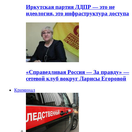
Иркутская партия ЛДПР — это не
идеология, это инфраструктура доступа
«Справедливая Россия — За правду» —
сетевой клуб вокруг Ларисы Егоровой
Криминал