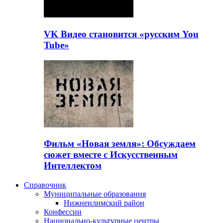
VK Видео становится «русским You
Tube»
Фильм «Новая земля»: Обсуждаем
сюжет вместе с Искусственным
Интеллектом
Справочник
Муниципальные образования
Нижнеилимский район
Конфессии
Национально-культурные центры