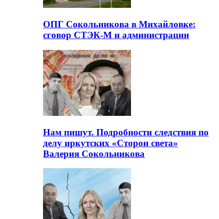
ОПГ Сокольникова в Михайловке:
сговор СТЭК-М и администрации
Нам пишут. Подробности следствия по
делу иркутских «Сторон света»
Валерия Сокольникова