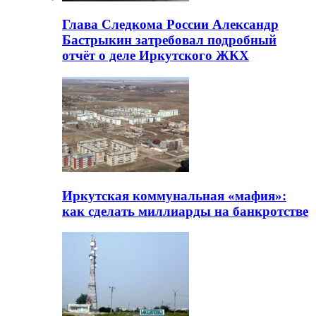
Глава Следкома России Александр
Бастрыкин затребовал подробный
отчёт о деле Иркутского ЖКХ
Иркутская коммунальная «мафия»:
как сделать миллиарды на банкротстве