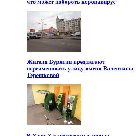
что может побороть коронавирус
Жители Бурятии предлагают
переименовать улицу имени Валентины
Терешковой
В Улан-Удэ неизвестные ночью