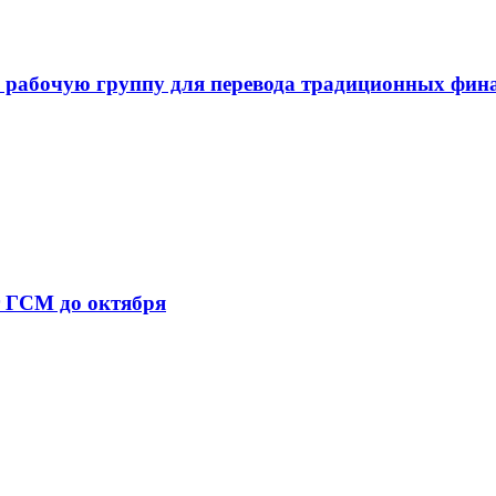
 рабочую группу для перевода традиционных фин
т ГСМ до октября