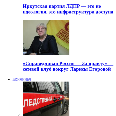
Иркутская партия ЛДПР — это не
идеология, это инфраструктура доступа
«Справедливая Россия — За правду» —
сетевой клуб вокруг Ларисы Егоровой
Криминал