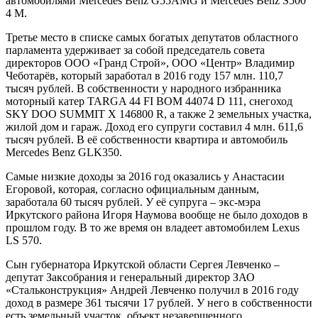
автомобилями Mercedes Benz G55AMG и Mercedes Benz S500
4 M.
Третье место в списке самых богатых депутатов областного
парламента удерживает за собой председатель совета
директоров ООО «Гранд Строй», ООО «Центр» Владимир
Чеботарёв, который заработал в 2016 году 157 млн. 110,7
тысяч рублей. В собственности у народного избранника
моторный катер TARGA 44 FI BOM 44074 D 111, снегоход
SKY DOO SUMMIT X 146800 R, а также 2 земельных участка,
жилой дом и гараж. Доход его супруги составил 4 млн. 611,6
тысяч рублей. В её собственности квартира и автомобиль
Mercedes Benz GLK350.
Самые низкие доходы за 2016 год оказались у Анастасии
Егоровой, которая, согласно официальным данным,
заработала 60 тысяч рублей. У её супруга – экс-мэра
Иркутского района Игоря Наумова вообще не было доходов в
прошлом году. В то же время он владеет автомобилем Lexus
LS 570.
Сын губернатора Иркутской области Сергея Левченко –
депутат Заксобрания и генеральный директор ЗАО
«Стальконструкция» Андрей Левченко получил в 2016 году
доход в размере 361 тысячи 17 рублей. У него в собственности
есть земельный участок, объект незавершенного