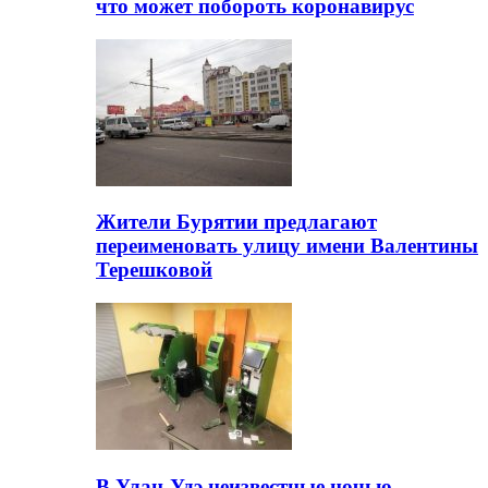
что может побороть коронавирус
Жители Бурятии предлагают
переименовать улицу имени Валентины
Терешковой
В Улан-Удэ неизвестные ночью