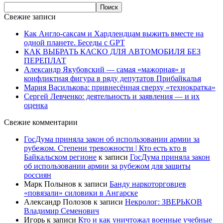
Свежие записи
Как Англо-саксам и Хардлендцам выжить вместе на
одной планете. Беседы с GPT
КАК ВЫБРАТЬ КАСКО ДЛЯ АВТОМОБИЛЯ БЕЗ
ПЕРЕПЛАТ
Александр Якубовский — самая «мажорная» и
конфликтная фигура в ряду депутатов Прибайкалья
Мария Василькова: привнесённая сверху «технократка»
Сергей Левченко: деятельность и заявления — и их
оценка
Свежие комментарии
ГосДума приняла закон об использовании армии за
рубежом. Степени тревожности | Кто есть кто в
Байкальском регионе
к записи
ГосДума приняла закон
об использовании армии за рубежом для защиты
россиян
Марк Полынов
к записи
Банду наркоторговцев
«повязали» силовики в Ангарске
Александр Полозов
к записи
Некролог: ЗВЕРЬКОВ
Владимир Семенович
Игорь
к записи
Кто и как уничтожал военные учебные