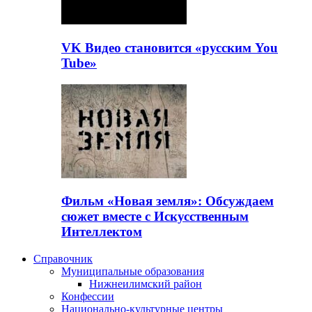
VK Видео становится «русским You
Tube»
Фильм «Новая земля»: Обсуждаем
сюжет вместе с Искусственным
Интеллектом
Справочник
Муниципальные образования
Нижнеилимский район
Конфессии
Национально-культурные центры