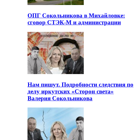
ОПГ Сокольникова в Михайловке:
сговор СТЭК-М и администрации
Нам пишут. Подробности следствия по
делу иркутских «Сторон света»
Валерия Сокольникова