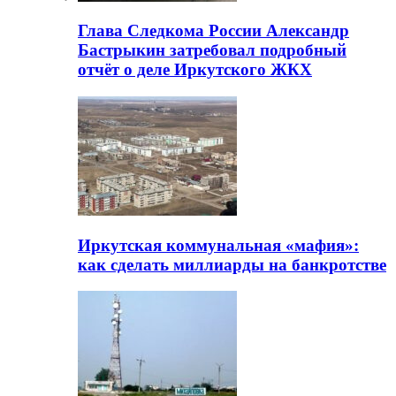
Глава Следкома России Александр
Бастрыкин затребовал подробный
отчёт о деле Иркутского ЖКХ
Иркутская коммунальная «мафия»:
как сделать миллиарды на банкротстве