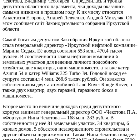
Чекотова, Владимир Чеботарёв. Определилась и тройка
депутатов областного парламента, чьи доходы оказались
самыми низкими в прошлом году. К их числу относятся
Анастасия Егорова, Андрей Левченко, Андрей Микуляк. Об
этом сообщает сайт Законодательного собрания Иркутской
области.
Самой богатым депутатом Заксобрания Иркутской области
стала генеральный директор «Иркутской нефтяной компании»
Марина Седых. Её доход составил 553 млн. 470,4 тысяч
рублей. В собственности главы нефтяной компании 6
земельных участков для ведения личного подсобного
хозяйства, две квартиры, одно машиноместо, а также катер
Azimut 54 и катер Williams 325 Turbo Jet. Годовой доход её
супруга составил 4 млн. 266,6 тысяч рублей. Он является
собственником двух автомобилей Land Rover Range Rover, а
также двух квартир, двух гаражей, гаражного бокса и
машиноместа.
Второе место по величине доходов среди депутатского
корпуса занимает генеральный директор ООО «Чекотова П.А.
«Фортуна» Нина Чекотова — 168 млн. 283 рубля. В
собственности у неё 81 земельный участок, 34 квартиры, 6
жилых домов, 5 объектов незавершенного строительства и
другие объекты недвижимости. Также Нина Чекотова владеет