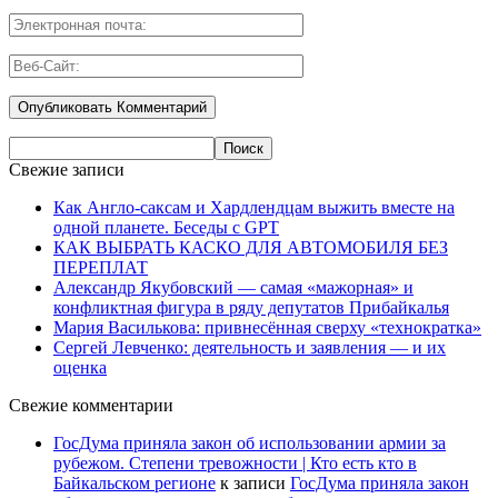
Свежие записи
Как Англо-саксам и Хардлендцам выжить вместе на
одной планете. Беседы с GPT
КАК ВЫБРАТЬ КАСКО ДЛЯ АВТОМОБИЛЯ БЕЗ
ПЕРЕПЛАТ
Александр Якубовский — самая «мажорная» и
конфликтная фигура в ряду депутатов Прибайкалья
Мария Василькова: привнесённая сверху «технократка»
Сергей Левченко: деятельность и заявления — и их
оценка
Свежие комментарии
ГосДума приняла закон об использовании армии за
рубежом. Степени тревожности | Кто есть кто в
Байкальском регионе
к записи
ГосДума приняла закон