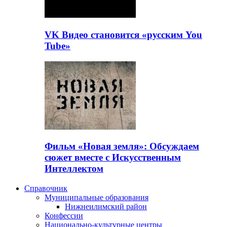
VK Видео становится «русским You
Tube»
Фильм «Новая земля»: Обсуждаем
сюжет вместе с Искусственным
Интеллектом
Справочник
Муниципальные образования
Нижнеилимский район
Конфессии
Национально-культурные центры