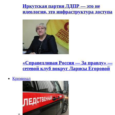
Иркутская партия ЛДПР — это не
идеология, это инфраструктура доступа
«Справедливая Россия — За правду» —
сетевой клуб вокруг Ларисы Егоровой
Криминал