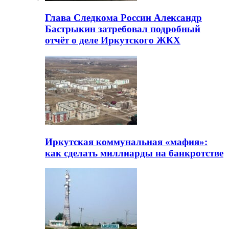
Глава Следкома России Александр
Бастрыкин затребовал подробный
отчёт о деле Иркутского ЖКХ
Иркутская коммунальная «мафия»:
как сделать миллиарды на банкротстве