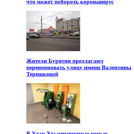
что может побороть коронавирус
Жители Бурятии предлагают
переименовать улицу имени Валентины
Терешковой
В Улан-Удэ неизвестные ночью