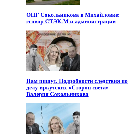
ОПГ Сокольникова в Михайловке:
сговор СТЭК-М и администрации
Нам пишут. Подробности следствия по
делу иркутских «Сторон света»
Валерия Сокольникова