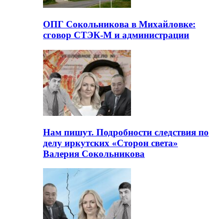
ОПГ Сокольникова в Михайловке:
сговор СТЭК-М и администрации
Нам пишут. Подробности следствия по
делу иркутских «Сторон света»
Валерия Сокольникова