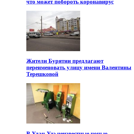
что может побороть коронавирус
Жители Бурятии предлагают
переименовать улицу имени Валентины
Терешковой
В Улан-Удэ неизвестные ночью