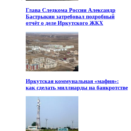
Глава Следкома России Александр
Бастрыкин затребовал подробный
отчёт о деле Иркутского ЖКХ
Иркутская коммунальная «мафия»:
как сделать миллиарды на банкротстве