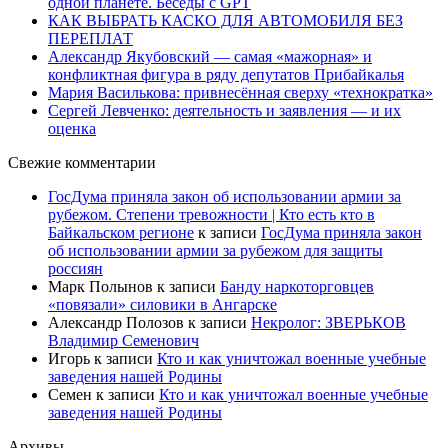
одной планете. Беседы с GPT
КАК ВЫБРАТЬ КАСКО ДЛЯ АВТОМОБИЛЯ БЕЗ
ПЕРЕПЛАТ
Александр Якубовский — самая «мажорная» и
конфликтная фигура в ряду депутатов Прибайкалья
Мария Василькова: привнесённая сверху «технократка»
Сергей Левченко: деятельность и заявления — и их
оценка
Свежие комментарии
ГосДума приняла закон об использовании армии за
рубежом. Степени тревожности | Кто есть кто в
Байкальском регионе
к записи
ГосДума приняла закон
об использовании армии за рубежом для защиты
россиян
Марк Полынов
к записи
Банду наркоторговцев
«повязали» силовики в Ангарске
Александр Полозов
к записи
Некролог: ЗВЕРЬКОВ
Владимир Семенович
Игорь
к записи
Кто и как уничтожал военные учебные
заведения нашей Родины
Семен
к записи
Кто и как уничтожал военные учебные
заведения нашей Родины
Архивы