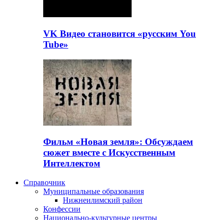
VK Видео становится «русским You
Tube»
Фильм «Новая земля»: Обсуждаем
сюжет вместе с Искусственным
Интеллектом
Справочник
Муниципальные образования
Нижнеилимский район
Конфессии
Национально-культурные центры