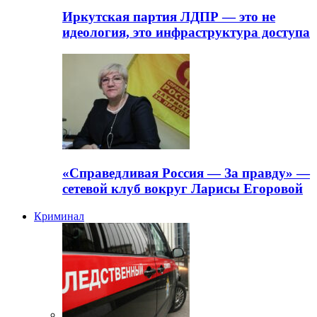
Иркутская партия ЛДПР — это не
идеология, это инфраструктура доступа
«Справедливая Россия — За правду» —
сетевой клуб вокруг Ларисы Егоровой
Криминал