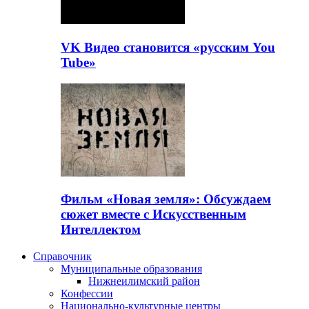
VK Видео становится «русским You
Tube»
Фильм «Новая земля»: Обсуждаем
сюжет вместе с Искусственным
Интеллектом
Справочник
Муниципальные образования
Нижнеилимский район
Конфессии
Национально-культурные центры