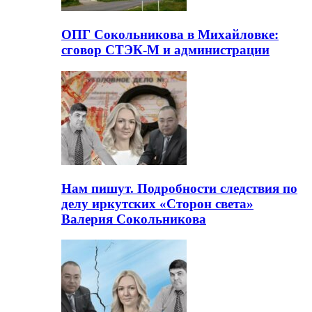
ОПГ Сокольникова в Михайловке:
сговор СТЭК-М и администрации
Нам пишут. Подробности следствия по
делу иркутских «Сторон света»
Валерия Сокольникова