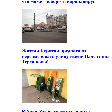
что может побороть коронавирус
Жители Бурятии предлагают
переименовать улицу имени Валентины
Терешковой
В Улан-Удэ неизвестные ночью