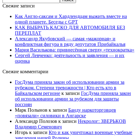
Свежие записи
Как Англо-саксам и Хардлендцам выжить вместе на
одной планете. Беседы с GPT
КАК ВЫБРАТЬ КАСКО ДЛЯ АВТОМОБИЛЯ БЕЗ
ПЕРЕПЛАТ
Александр Якубовский — самая «мажорная» и
конфликтная фигура в ряду депутатов Прибайкалья
Мария Василькова: привнесённая сверху «технократка»
Сергей Левченко: деятельность и заявления — и их
оценка
Свежие комментарии
ГосДума приняла закон об использовании армии за
рубежом. Степени тревожности | Кто есть кто в
Байкальском регионе
к записи
ГосДума приняла закон
об использовании армии за рубежом для защиты
россиян
Марк Полынов
к записи
Банду наркоторговцев
«повязали» силовики в Ангарске
Александр Полозов
к записи
Некролог: ЗВЕРЬКОВ
Владимир Семенович
Игорь
к записи
Кто и как уничтожал военные учебные
заведения нашей Родины