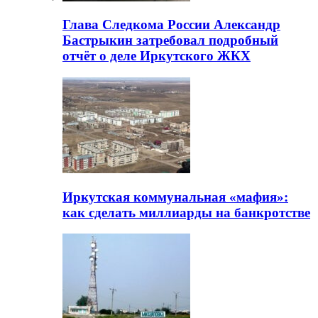
Глава Следкома России Александр
Бастрыкин затребовал подробный
отчёт о деле Иркутского ЖКХ
Иркутская коммунальная «мафия»:
как сделать миллиарды на банкротстве