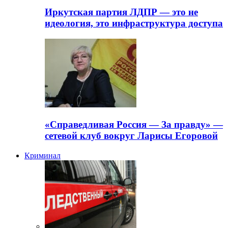
Иркутская партия ЛДПР — это не
идеология, это инфраструктура доступа
«Справедливая Россия — За правду» —
сетевой клуб вокруг Ларисы Егоровой
Криминал