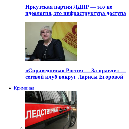
Иркутская партия ЛДПР — это не
идеология, это инфраструктура доступа
«Справедливая Россия — За правду» —
сетевой клуб вокруг Ларисы Егоровой
Криминал