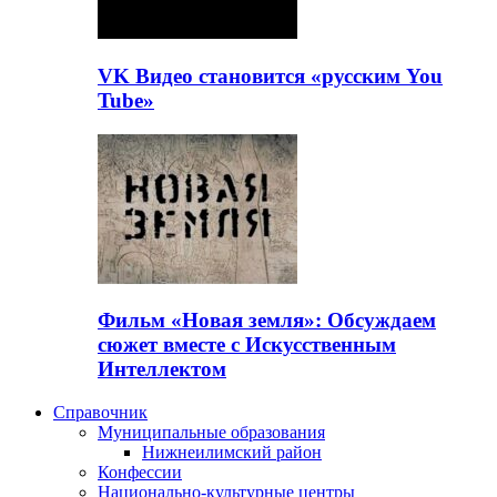
VK Видео становится «русским You
Tube»
Фильм «Новая земля»: Обсуждаем
сюжет вместе с Искусственным
Интеллектом
Справочник
Муниципальные образования
Нижнеилимский район
Конфессии
Национально-культурные центры