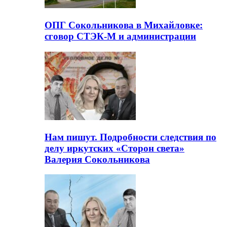
ОПГ Сокольникова в Михайловке:
сговор СТЭК-М и администрации
Нам пишут. Подробности следствия по
делу иркутских «Сторон света»
Валерия Сокольникова