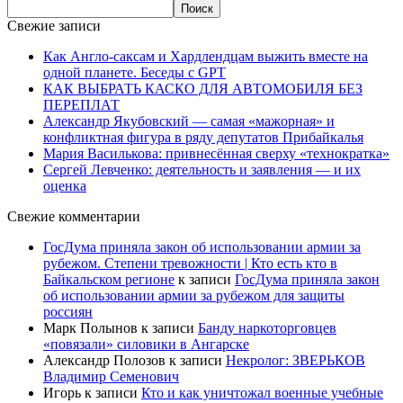
Свежие записи
Как Англо-саксам и Хардлендцам выжить вместе на
одной планете. Беседы с GPT
КАК ВЫБРАТЬ КАСКО ДЛЯ АВТОМОБИЛЯ БЕЗ
ПЕРЕПЛАТ
Александр Якубовский — самая «мажорная» и
конфликтная фигура в ряду депутатов Прибайкалья
Мария Василькова: привнесённая сверху «технократка»
Сергей Левченко: деятельность и заявления — и их
оценка
Свежие комментарии
ГосДума приняла закон об использовании армии за
рубежом. Степени тревожности | Кто есть кто в
Байкальском регионе
к записи
ГосДума приняла закон
об использовании армии за рубежом для защиты
россиян
Марк Полынов
к записи
Банду наркоторговцев
«повязали» силовики в Ангарске
Александр Полозов
к записи
Некролог: ЗВЕРЬКОВ
Владимир Семенович
Игорь
к записи
Кто и как уничтожал военные учебные