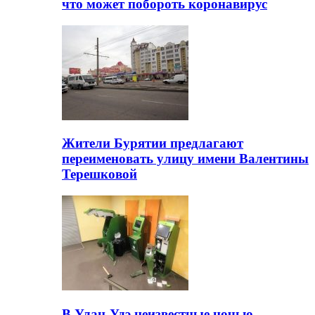
что может побороть коронавирус
Жители Бурятии предлагают
переименовать улицу имени Валентины
Терешковой
В Улан-Удэ неизвестные ночью