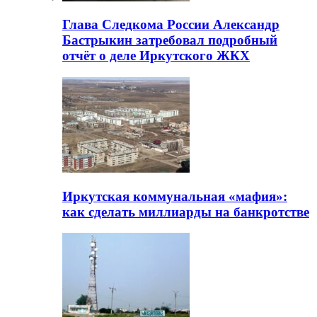
Глава Следкома России Александр
Бастрыкин затребовал подробный
отчёт о деле Иркутского ЖКХ
Иркутская коммунальная «мафия»:
как сделать миллиарды на банкротстве