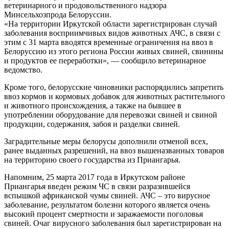
ветеринарного и продовольственного надзора
Минсельхозпрода Белоруссии.
«На территории Иркутской области зарегистрирован случай
заболевания восприимчивых видов животных АЧС, в связи с
этим с 31 марта вводятся временные ограничения на ввоз в
Белоруссию из этого региона России живых свиней, свинины
и продуктов ее переработки», — сообщило ветеринарное
ведомство.
Кроме того, белорусские чиновники распорядились запретить
ввоз кормов и кормовых добавок для животных растительного
и животного происхождения, а также на бывшее в
употреблении оборудование для перевозки свиней и свиной
продукции, содержания, забоя и разделки свиней.
Заградительные меры белорусы дополнили отменой всех,
ранее выданных разрешений, на ввоз вышеназванных товаров
на территорию своего государства из Приангарья.
Напомним, 25 марта 2017 года в Иркутском районе
Приангарья введен режим ЧС в связи разразившейся
вспышкой африканской чумы свиней. АЧС – это вирусное
заболевание, результатом болезни которого является очень
высокий процент смертности и заражаемости поголовья
свиней. Очаг вирусного заболевания был зарегистрирован на