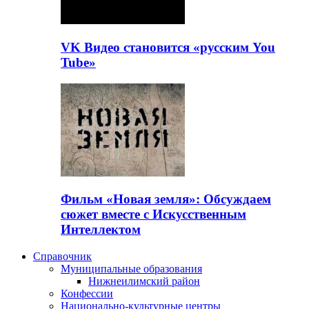
VK Видео становится «русским You
Tube»
Фильм «Новая земля»: Обсуждаем
сюжет вместе с Искусственным
Интеллектом
Справочник
Муниципальные образования
Нижнеилимский район
Конфессии
Национально-культурные центры