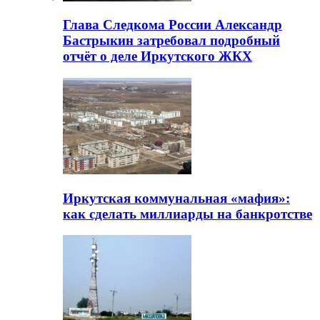
Глава Следкома России Александр
Бастрыкин затребовал подробный
отчёт о деле Иркутского ЖКХ
Иркутская коммунальная «мафия»:
как сделать миллиарды на банкротстве