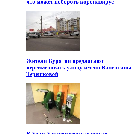
что может побороть коронавирус
Жители Бурятии предлагают
переименовать улицу имени Валентины
Терешковой
В Улан-Удэ неизвестные ночью