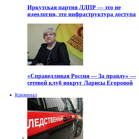
Иркутская партия ЛДПР — это не
идеология, это инфраструктура доступа
«Справедливая Россия — За правду» —
сетевой клуб вокруг Ларисы Егоровой
Криминал