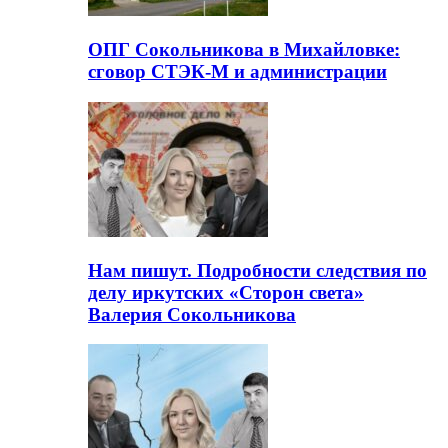
ОПГ Сокольникова в Михайловке:
сговор СТЭК-М и администрации
Нам пишут. Подробности следствия по
делу иркутских «Сторон света»
Валерия Сокольникова