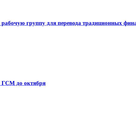
 рабочую группу для перевода традиционных фин
т ГСМ до октября