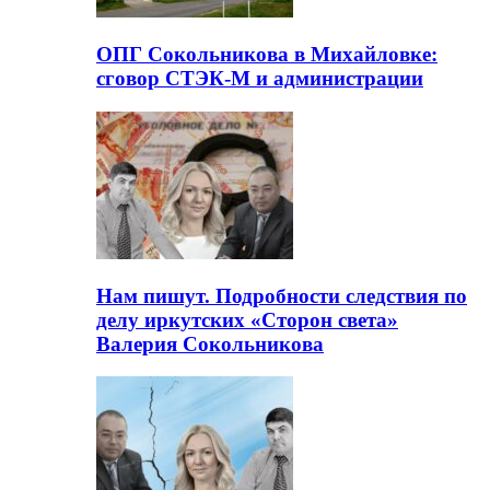
ОПГ Сокольникова в Михайловке:
сговор СТЭК-М и администрации
Нам пишут. Подробности следствия по
делу иркутских «Сторон света»
Валерия Сокольникова