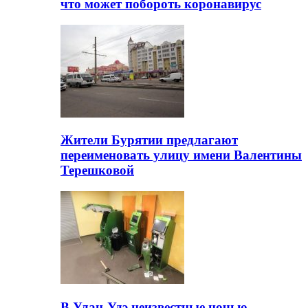
что может побороть коронавирус
Жители Бурятии предлагают
переименовать улицу имени Валентины
Терешковой
В Улан-Удэ неизвестные ночью