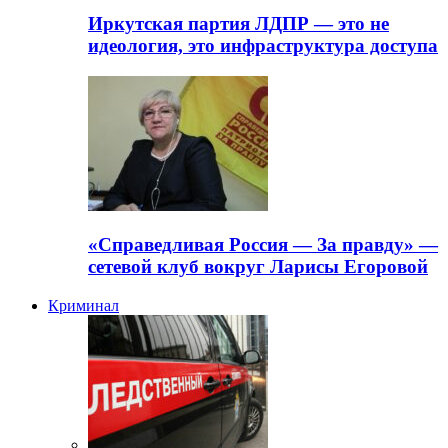
Иркутская партия ЛДПР — это не
идеология, это инфраструктура доступа
«Справедливая Россия — За правду» —
сетевой клуб вокруг Ларисы Егоровой
Криминал