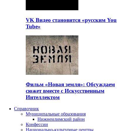
VK Видео становится «русским You
Tube»
Фильм «Новая земля»: Обсуждаем
сюжет вместе с Искусственным
Интеллектом
Справочник
Муниципальные образования
Нижнеилимский район
Конфессии
Национально-культурные центры