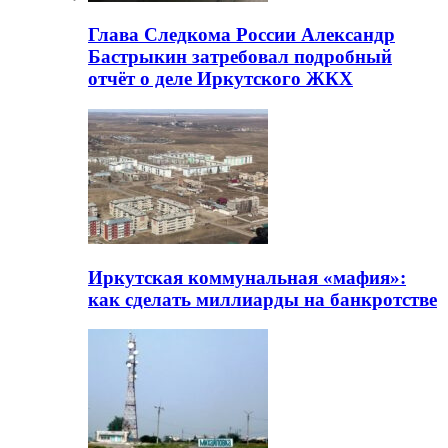
Глава Следкома России Александр
Бастрыкин затребовал подробный
отчёт о деле Иркутского ЖКХ
Иркутская коммунальная «мафия»:
как сделать миллиарды на банкротстве