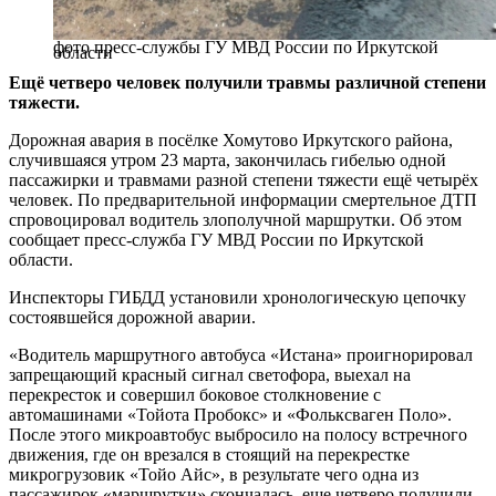
фото пресс-службы ГУ МВД России по Иркутской
области
Ещё четверо человек получили травмы различной степени
тяжести.
Дорожная авария в посёлке Хомутово Иркутского района,
случившаяся утром 23 марта, закончилась гибелью одной
пассажирки и травмами разной степени тяжести ещё четырёх
человек. По предварительной информации смертельное ДТП
спровоцировал водитель злополучной маршрутки. Об этом
сообщает пресс-служба ГУ МВД России по Иркутской
области.
Инспекторы ГИБДД установили хронологическую цепочку
состоявшейся дорожной аварии.
«Водитель маршрутного автобуса «Истана» проигнорировал
запрещающий красный сигнал светофора, выехал на
перекресток и совершил боковое столкновение с
автомашинами «Тойота Пробокс» и «Фольксваген Поло».
После этого микроавтобус выбросило на полосу встречного
движения, где он врезался в стоящий на перекрестке
микрогрузовик «Тойо Айс», в результате чего одна из
пассажирок «маршрутки» скончалась, еще четверо получили