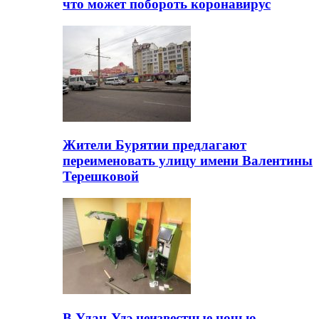
что может побороть коронавирус
Жители Бурятии предлагают
переименовать улицу имени Валентины
Терешковой
В Улан-Удэ неизвестные ночью