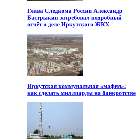
Глава Следкома России Александр
Бастрыкин затребовал подробный
отчёт о деле Иркутского ЖКХ
Иркутская коммунальная «мафия»:
как сделать миллиарды на банкротстве