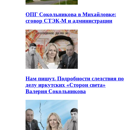
ОПГ Сокольникова в Михайловке:
сговор СТЭК-М и администрации
Нам пишут. Подробности следствия по
делу иркутских «Сторон света»
Валерия Сокольникова