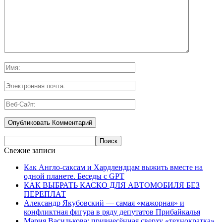
Свежие записи
Как Англо-саксам и Хардлендцам выжить вместе на
одной планете. Беседы с GPT
КАК ВЫБРАТЬ КАСКО ДЛЯ АВТОМОБИЛЯ БЕЗ
ПЕРЕПЛАТ
Александр Якубовский — самая «мажорная» и
конфликтная фигура в ряду депутатов Прибайкалья
Мария Василькова: привнесённая сверху «технократка»