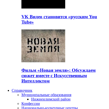
VK Видео становится «русским You
Tube»
Фильм «Новая земля»: Обсуждаем
сюжет вместе с Искусственным
Интеллектом
Справочник
Муниципальные образования
Нижнеилимский район
Конфессии
Национально-культурные центры