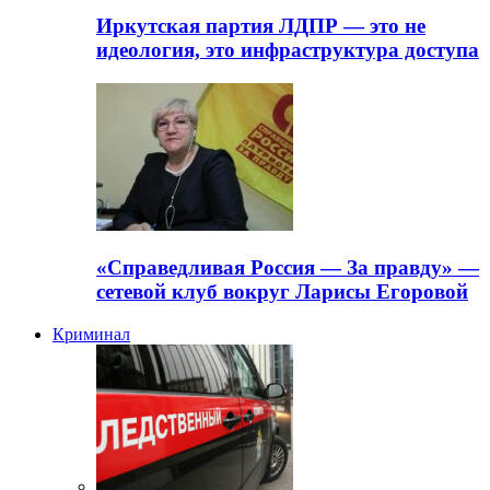
Иркутская партия ЛДПР — это не
идеология, это инфраструктура доступа
«Справедливая Россия — За правду» —
сетевой клуб вокруг Ларисы Егоровой
Криминал