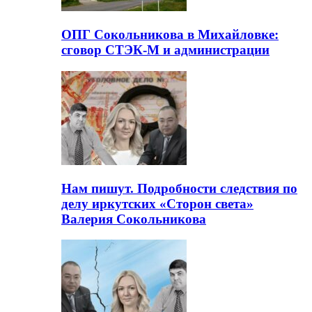
ОПГ Сокольникова в Михайловке:
сговор СТЭК-М и администрации
Нам пишут. Подробности следствия по
делу иркутских «Сторон света»
Валерия Сокольникова