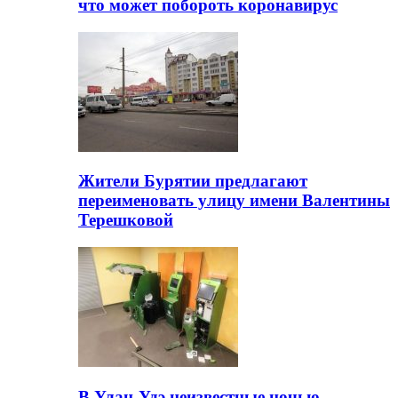
что может побороть коронавирус
Жители Бурятии предлагают
переименовать улицу имени Валентины
Терешковой
В Улан-Удэ неизвестные ночью