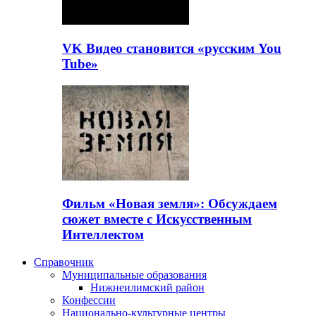
VK Видео становится «русским You
Tube»
Фильм «Новая земля»: Обсуждаем
сюжет вместе с Искусственным
Интеллектом
Справочник
Муниципальные образования
Нижнеилимский район
Конфессии
Национально-культурные центры