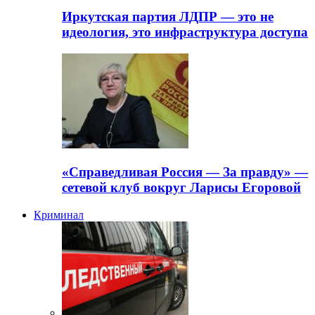
Иркутская партия ЛДПР — это не
идеология, это инфраструктура доступа
«Справедливая Россия — За правду» —
сетевой клуб вокруг Ларисы Егоровой
Криминал