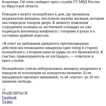
больницы. Об этом сообщает пресс-служба ГУ МВД России
по Иркутской области.
Поводом к визиту полицейских в дом, где проживала
неадекватная женщина, послужили жалобы жильцов, которым
она повредила топором двери. К моменту появления
сотрудников полиции на лестничной площадке их уже
поджидала виновница конфликта с топорами в руках и в
состоянии крайней агрессии.
«В ответ на требования прекратить противозаконные
действия она неожиданно швырнула один топор в сторону
полицейского, а вторым нанесла удары по его бронежилету. К
счастью, правоохранитель не пострадал», — отметили в
пресс-службе.
Полицейские сумели нейтрализовать женщину-неадеквата и
передали её психиатрам на освидетельствование. Если
нападавшую признают вменяемой, то ей «светит» до 10 лет
лишения свободы.
ПОДЕЛИТЬСЯ
Facebook
Twitter