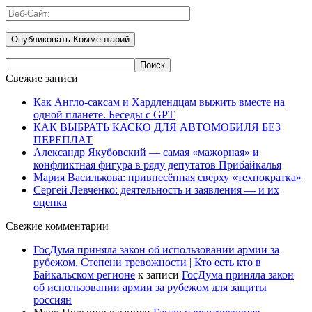
Свежие записи
Как Англо-саксам и Хардлендцам выжить вместе на
одной планете. Беседы с GPT
КАК ВЫБРАТЬ КАСКО ДЛЯ АВТОМОБИЛЯ БЕЗ
ПЕРЕПЛАТ
Александр Якубовский — самая «мажорная» и
конфликтная фигура в ряду депутатов Прибайкалья
Мария Василькова: привнесённая сверху «технократка»
Сергей Левченко: деятельность и заявления — и их
оценка
Свежие комментарии
ГосДума приняла закон об использовании армии за
рубежом. Степени тревожности | Кто есть кто в
Байкальском регионе
к записи
ГосДума приняла закон
об использовании армии за рубежом для защиты
россиян