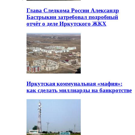
Глава Следкома России Александр
Бастрыкин затребовал подробный
отчёт о деле Иркутского ЖКХ
Иркутская коммунальная «мафия»:
как сделать миллиарды на банкротстве