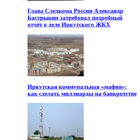
Глава Следкома России Александр
Бастрыкин затребовал подробный
отчёт о деле Иркутского ЖКХ
Иркутская коммунальная «мафия»:
как сделать миллиарды на банкротстве