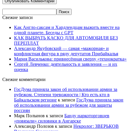
Свежие записи
Как Англо-саксам и Хардлендцам выжить вместе на
одной планете. Беседы с GPT
КАК ВЫБРАТЬ КАСКО ДЛЯ АВТОМОБИЛЯ БЕЗ
ПЕРЕПЛАТ
Александр Якубовский — самая «мажорная» и
конфликтная фигура в ряду депутатов Прибайкалья
Мария Василькова: привнесённая сверху «технократка»
Сергей Левченко: деятельность и заявления — и их
оценка
Свежие комментарии
ГосДума приняла закон об использовании армии за
рубежом. Степени тревожности | Кто есть кто в
Байкальском регионе
к записи
ГосДума приняла закон
об использовании армии за рубежом для защиты
россиян
Марк Полынов
к записи
Банду наркоторговцев
«повязали» силовики в Ангарске
Александр Полозов
к записи
Некролог: ЗВЕРЬКОВ