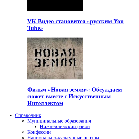
VK Видео становится «русским You
Tube»
Фильм «Новая земля»: Обсуждаем
сюжет вместе с Искусственным
Интеллектом
Справочник
Муниципальные образования
Нижнеилимский район
Конфессии
Национально-культурные центры