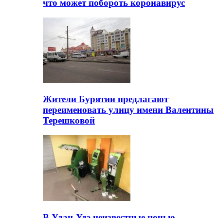
что может побороть коронавирус
Жители Бурятии предлагают
переименовать улицу имени Валентины
Терешковой
В Улан-Удэ неизвестные ночью