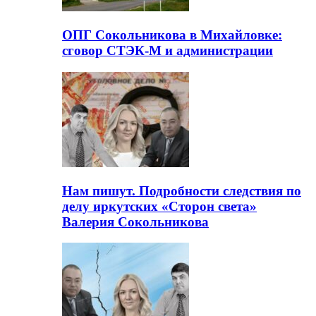
ОПГ Сокольникова в Михайловке:
сговор СТЭК-М и администрации
Нам пишут. Подробности следствия по
делу иркутских «Сторон света»
Валерия Сокольникова