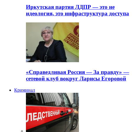
Иркутская партия ЛДПР — это не
идеология, это инфраструктура доступа
«Справедливая Россия — За правду» —
сетевой клуб вокруг Ларисы Егоровой
Криминал