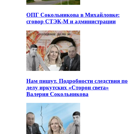
ОПГ Сокольникова в Михайловке:
сговор СТЭК-М и администрации
Нам пишут. Подробности следствия по
делу иркутских «Сторон света»
Валерия Сокольникова