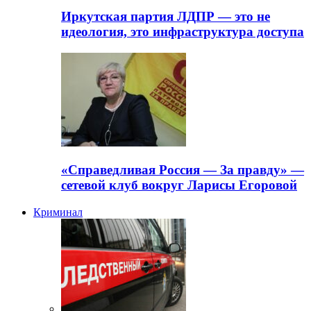
Иркутская партия ЛДПР — это не
идеология, это инфраструктура доступа
«Справедливая Россия — За правду» —
сетевой клуб вокруг Ларисы Егоровой
Криминал