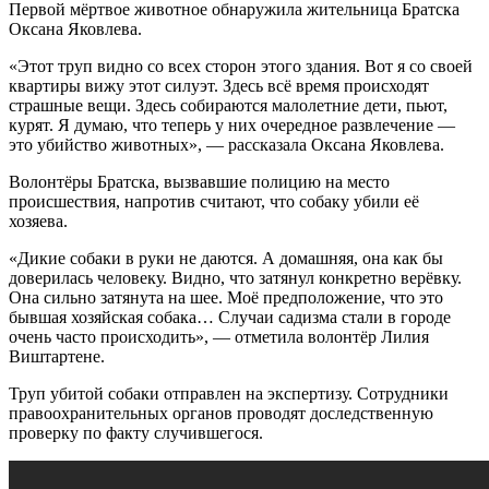
Первой мёртвое животное обнаружила жительница Братска
Оксана Яковлева.
«Этот труп видно со всех сторон этого здания. Вот я со своей
квартиры вижу этот силуэт. Здесь всё время происходят
страшные вещи. Здесь собираются малолетние дети, пьют,
курят. Я думаю, что теперь у них очередное развлечение —
это убийство животных», — рассказала Оксана Яковлева.
Волонтёры Братска, вызвавшие полицию на место
происшествия, напротив считают, что собаку убили её
хозяева.
«Дикие собаки в руки не даются. А домашняя, она как бы
доверилась человеку. Видно, что затянул конкретно верёвку.
Она сильно затянута на шее. Моё предположение, что это
бывшая хозяйская собака… Случаи садизма стали в городе
очень часто происходить», — отметила волонтёр Лилия
Виштартене.
Труп убитой собаки отправлен на экспертизу. Сотрудники
правоохранительных органов проводят доследственную
проверку по факту случившегося.