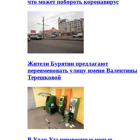
что может побороть коронавирус
Жители Бурятии предлагают
переименовать улицу имени Валентины
Терешковой
В Улан-Удэ неизвестные ночью