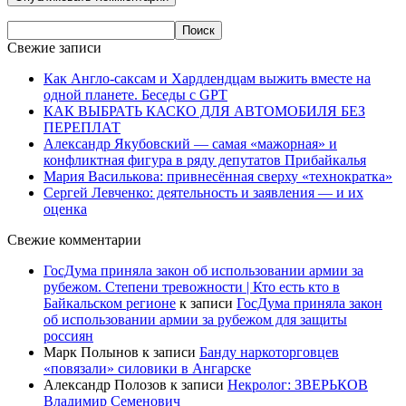
Свежие записи
Как Англо-саксам и Хардлендцам выжить вместе на
одной планете. Беседы с GPT
КАК ВЫБРАТЬ КАСКО ДЛЯ АВТОМОБИЛЯ БЕЗ
ПЕРЕПЛАТ
Александр Якубовский — самая «мажорная» и
конфликтная фигура в ряду депутатов Прибайкалья
Мария Василькова: привнесённая сверху «технократка»
Сергей Левченко: деятельность и заявления — и их
оценка
Свежие комментарии
ГосДума приняла закон об использовании армии за
рубежом. Степени тревожности | Кто есть кто в
Байкальском регионе
к записи
ГосДума приняла закон
об использовании армии за рубежом для защиты
россиян
Марк Полынов
к записи
Банду наркоторговцев
«повязали» силовики в Ангарске
Александр Полозов
к записи
Некролог: ЗВЕРЬКОВ
Владимир Семенович