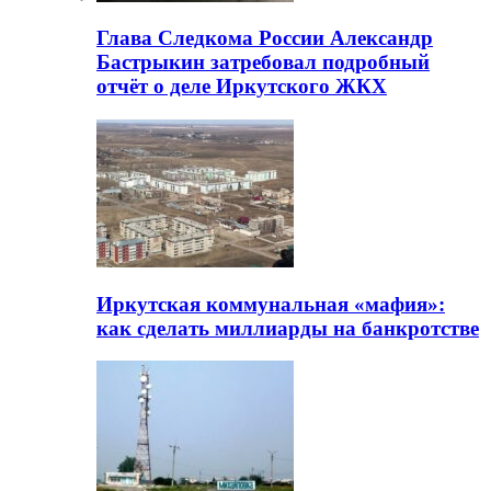
Глава Следкома России Александр
Бастрыкин затребовал подробный
отчёт о деле Иркутского ЖКХ
Иркутская коммунальная «мафия»:
как сделать миллиарды на банкротстве