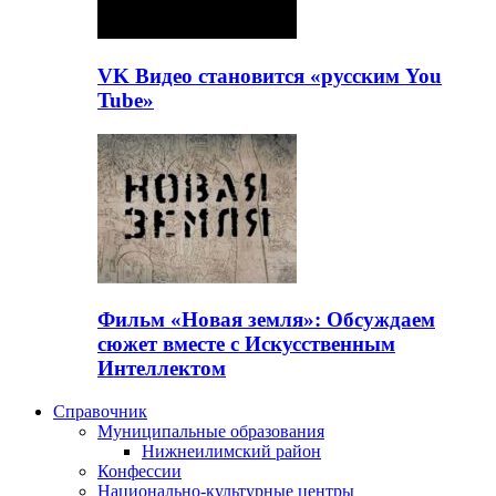
VK Видео становится «русским You
Tube»
Фильм «Новая земля»: Обсуждаем
сюжет вместе с Искусственным
Интеллектом
Справочник
Муниципальные образования
Нижнеилимский район
Конфессии
Национально-культурные центры