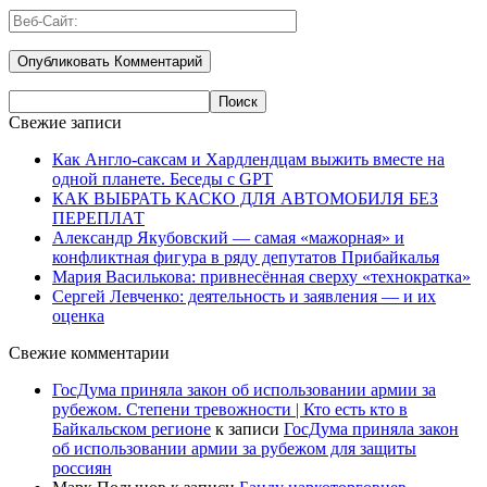
Свежие записи
Как Англо-саксам и Хардлендцам выжить вместе на
одной планете. Беседы с GPT
КАК ВЫБРАТЬ КАСКО ДЛЯ АВТОМОБИЛЯ БЕЗ
ПЕРЕПЛАТ
Александр Якубовский — самая «мажорная» и
конфликтная фигура в ряду депутатов Прибайкалья
Мария Василькова: привнесённая сверху «технократка»
Сергей Левченко: деятельность и заявления — и их
оценка
Свежие комментарии
ГосДума приняла закон об использовании армии за
рубежом. Степени тревожности | Кто есть кто в
Байкальском регионе
к записи
ГосДума приняла закон
об использовании армии за рубежом для защиты
россиян