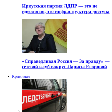
Иркутская партия ЛДПР — это не
идеология, это инфраструктура доступа
«Справедливая Россия — За правду» —
сетевой клуб вокруг Ларисы Егоровой
Криминал