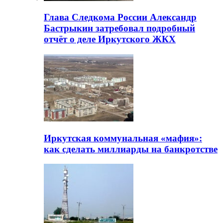
Глава Следкома России Александр
Бастрыкин затребовал подробный
отчёт о деле Иркутского ЖКХ
Иркутская коммунальная «мафия»:
как сделать миллиарды на банкротстве