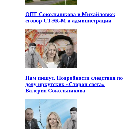
ОПГ Сокольникова в Михайловке:
сговор СТЭК-М и администрации
Нам пишут. Подробности следствия по
делу иркутских «Сторон света»
Валерия Сокольникова