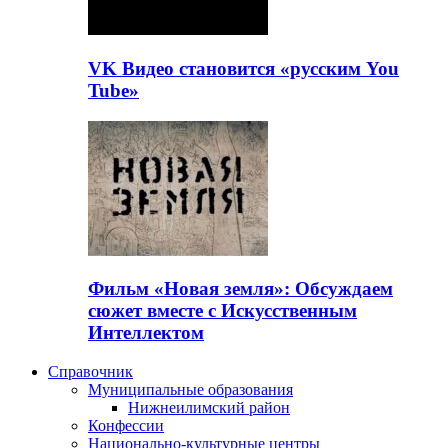
VK Видео становится «русским You
Tube»
Фильм «Новая земля»: Обсуждаем
сюжет вместе с Искусственным
Интеллектом
Справочник
Муниципальные образования
Нижнеилимский район
Конфессии
Национально-культурные центры