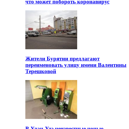
что может побороть коронавирус
Жители Бурятии предлагают
переименовать улицу имени Валентины
Терешковой
В Улан-Удэ неизвестные ночью