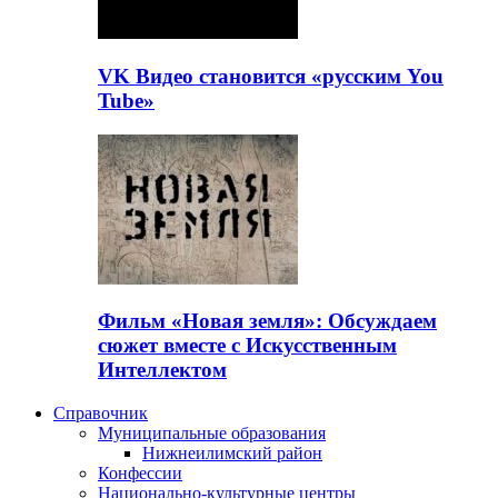
VK Видео становится «русским You
Tube»
Фильм «Новая земля»: Обсуждаем
сюжет вместе с Искусственным
Интеллектом
Справочник
Муниципальные образования
Нижнеилимский район
Конфессии
Национально-культурные центры