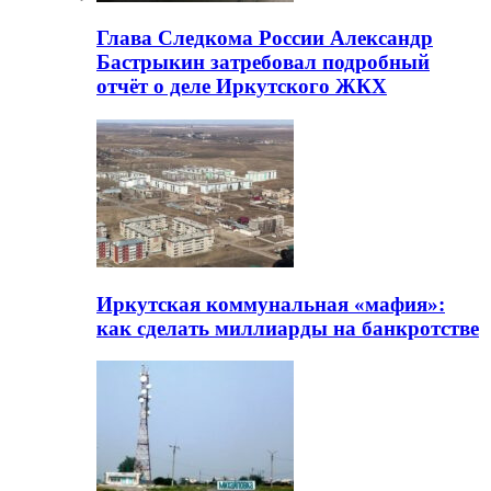
Глава Следкома России Александр
Бастрыкин затребовал подробный
отчёт о деле Иркутского ЖКХ
Иркутская коммунальная «мафия»:
как сделать миллиарды на банкротстве