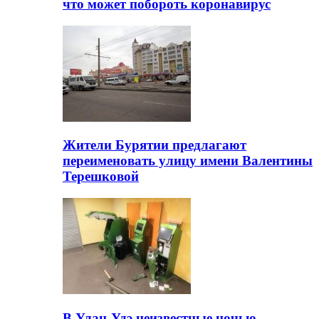
что может побороть коронавирус
Жители Бурятии предлагают
переименовать улицу имени Валентины
Терешковой
В Улан-Удэ неизвестные ночью