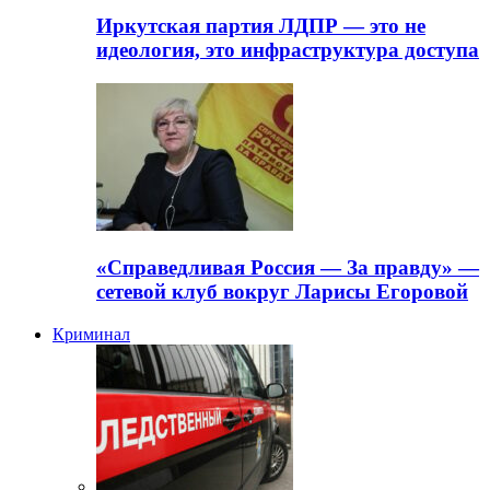
Иркутская партия ЛДПР — это не
идеология, это инфраструктура доступа
«Справедливая Россия — За правду» —
сетевой клуб вокруг Ларисы Егоровой
Криминал