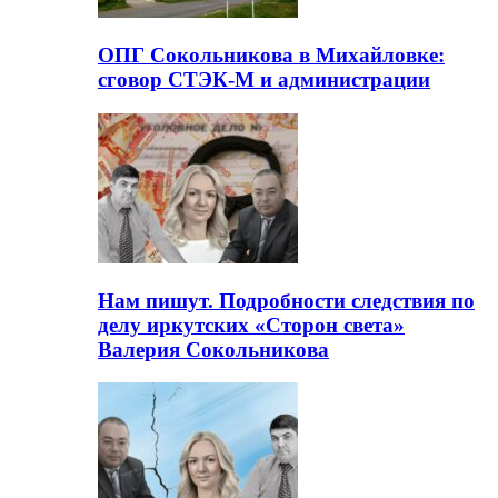
ОПГ Сокольникова в Михайловке:
сговор СТЭК-М и администрации
Нам пишут. Подробности следствия по
делу иркутских «Сторон света»
Валерия Сокольникова