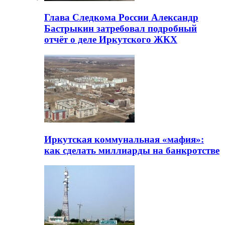
Глава Следкома России Александр
Бастрыкин затребовал подробный
отчёт о деле Иркутского ЖКХ
Иркутская коммунальная «мафия»:
как сделать миллиарды на банкротстве