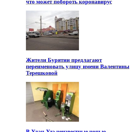
что может побороть коронавирус
Жители Бурятии предлагают
переименовать улицу имени Валентины
Терешковой
В Улан-Удэ неизвестные ночью