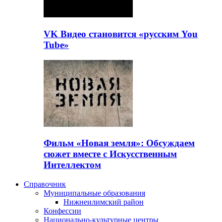
VK Видео становится «русским You
Tube»
Фильм «Новая земля»: Обсуждаем
сюжет вместе с Искусственным
Интеллектом
Справочник
Муниципальные образования
Нижнеилимский район
Конфессии
Национально-культурные центры