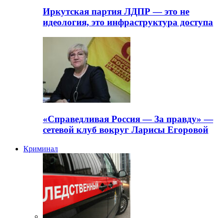
Иркутская партия ЛДПР — это не
идеология, это инфраструктура доступа
«Справедливая Россия — За правду» —
сетевой клуб вокруг Ларисы Егоровой
Криминал