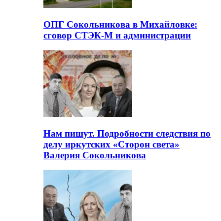
ОПГ Сокольникова в Михайловке:
сговор СТЭК-М и администрации
Нам пишут. Подробности следствия по
делу иркутских «Сторон света»
Валерия Сокольникова