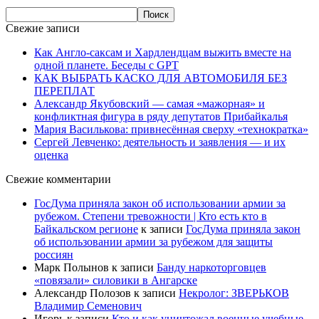
Свежие записи
Как Англо-саксам и Хардлендцам выжить вместе на
одной планете. Беседы с GPT
КАК ВЫБРАТЬ КАСКО ДЛЯ АВТОМОБИЛЯ БЕЗ
ПЕРЕПЛАТ
Александр Якубовский — самая «мажорная» и
конфликтная фигура в ряду депутатов Прибайкалья
Мария Василькова: привнесённая сверху «технократка»
Сергей Левченко: деятельность и заявления — и их
оценка
Свежие комментарии
ГосДума приняла закон об использовании армии за
рубежом. Степени тревожности | Кто есть кто в
Байкальском регионе
к записи
ГосДума приняла закон
об использовании армии за рубежом для защиты
россиян
Марк Полынов
к записи
Банду наркоторговцев
«повязали» силовики в Ангарске
Александр Полозов
к записи
Некролог: ЗВЕРЬКОВ
Владимир Семенович
Игорь
к записи
Кто и как уничтожал военные учебные