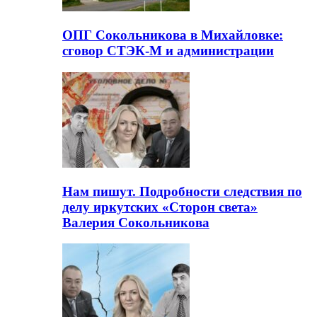
ОПГ Сокольникова в Михайловке:
сговор СТЭК-М и администрации
Нам пишут. Подробности следствия по
делу иркутских «Сторон света»
Валерия Сокольникова