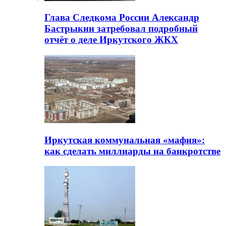
Глава Следкома России Александр
Бастрыкин затребовал подробный
отчёт о деле Иркутского ЖКХ
Иркутская коммунальная «мафия»:
как сделать миллиарды на банкротстве