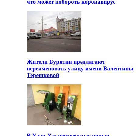
что может побороть коронавирус
Жители Бурятии предлагают
переименовать улицу имени Валентины
Терешковой
В Улан-Удэ неизвестные ночью