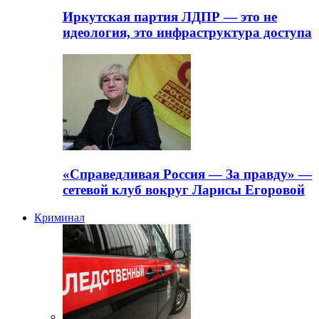
Иркутская партия ЛДПР — это не
идеология, это инфраструктура доступа
«Справедливая Россия — За правду» —
сетевой клуб вокруг Ларисы Егоровой
Криминал