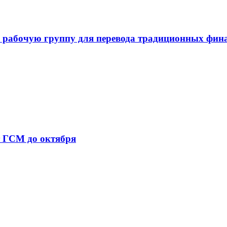
 рабочую группу для перевода традиционных фин
т ГСМ до октября