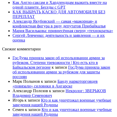
Как Англо-саксам и Хардлендцам выжить вместе на
одной планете. Беседы с GPT
КАК ВЫБРАТЬ КАСКО ДЛЯ АВТОМОБИЛЯ БЕЗ
ПЕРЕПЛАТ
Александр Якубовский — самая «мажорная» и
конфликтная фигура в ряду депутатов Прибайкалья
Мария Василькова: привнесённая сверху «технократка»
Сергей Левченко: деятельность и заявления — и их
оценка
Свежие комментарии
ГосДума приняла закон об использовании армии за
рубежом. Степени тревожности | Кто есть кто в
Байкальском регионе
к записи
ГосДума приняла закон
об использовании армии за рубежом для защиты
россиян
Марк Полынов
к записи
Банду наркоторговцев
«повязали» силовики в Ангарске
Александр Полозов
к записи
Некролог: ЗВЕРЬКОВ
Владимир Семенович
Игорь
к записи
Кто и как уничтожал военные учебные
заведения нашей Родины
Семен
к записи
Кто и как уничтожал военные учебные
заведения нашей Родины