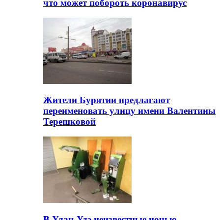
что может побороть коронавирус
Жители Бурятии предлагают
переименовать улицу имени Валентины
Терешковой
В Улан-Удэ неизвестные ночью