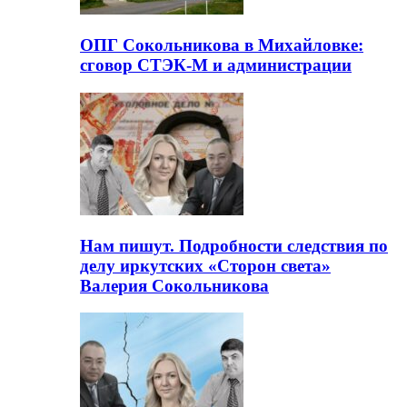
ОПГ Сокольникова в Михайловке:
сговор СТЭК-М и администрации
Нам пишут. Подробности следствия по
делу иркутских «Сторон света»
Валерия Сокольникова