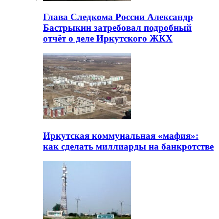
Глава Следкома России Александр
Бастрыкин затребовал подробный
отчёт о деле Иркутского ЖКХ
Иркутская коммунальная «мафия»:
как сделать миллиарды на банкротстве