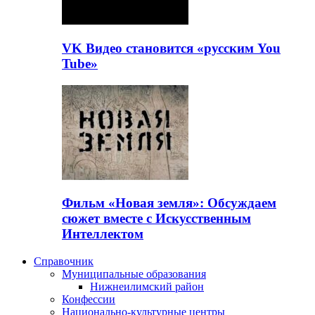
VK Видео становится «русским You
Tube»
Фильм «Новая земля»: Обсуждаем
сюжет вместе с Искусственным
Интеллектом
Справочник
Муниципальные образования
Нижнеилимский район
Конфессии
Национально-культурные центры