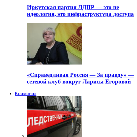
Иркутская партия ЛДПР — это не
идеология, это инфраструктура доступа
«Справедливая Россия — За правду» —
сетевой клуб вокруг Ларисы Егоровой
Криминал